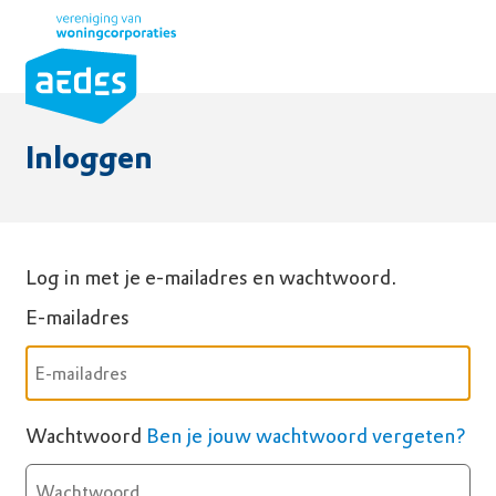
Overslaan
Zoek
Gebruikersmenu
en
naar
de
inhoud
Inloggen
gaan
Log in met je e-mailadres en wachtwoord.
E-mailadres
Wachtwoord
Ben je jouw wachtwoord vergeten?